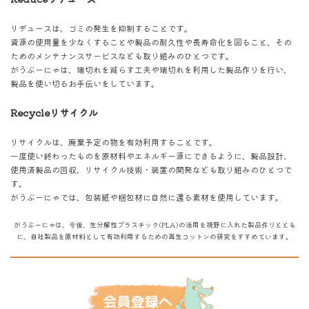
リデュースは、ゴミの発生を抑制することです。
資源の使用量を少なくすることや製品の耐久性や長寿命化を図ること、その
ためのメンテナンスサービスなども取り組みのひとつです。
がうぶーにゃは、端切れを減らす工夫や端切れを利用した製品作りを行い、
製品を使い切るお手伝いをしています。
Recycleリサイクル
リサイクルは、廃棄予定の物を有効利用することです。
一度使い終わったものを原材料やエネルギー源にできるように、製品設計、
使用済製品の回収、リサイクル技術・装置の開発なども取り組みのひとつで
す。
がうぶーにゃでは、包装紙や梱包材に自然に還る素材を使用しています。
がうぶーにゃは、今後、生分解性プラスチック(PLA)の活用を視野に入れた製品作りととも
に、自社製品を原材料として有効利用するための再生コットンの研究をすすめています。