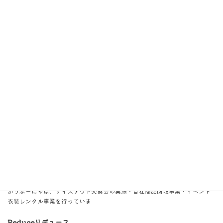
ケの包装
再生紙の特性を活かしたモザイク柄の包装紙。タグや梱包材にも進んで自然
素材を使用しています。
Reuse リユース
リユースは、使用済製品やその部品等を繰り返し使用することです。
それを可能とする製品づくり・修理や診断の技術開発、リマニュファクチャ
リングなども取り組みのひとつです。
がうぶーにゃは、サイズアウト交換会の実施・自社商品回収事業・イベント
衣装レンタル事業を行っていま
Reduceリデュース