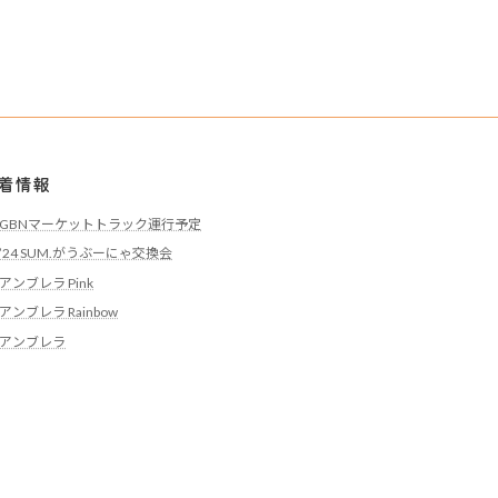
着情報
GBNマーケットトラック運行予定
’24 SUM.がうぶーにゃ交換会
アンブレラ Pink
アンブレラ Rainbow
アンブレラ