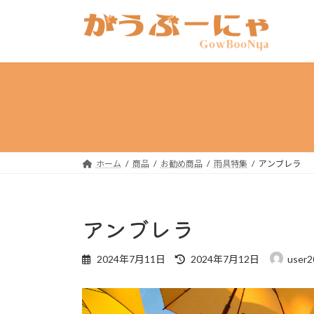
コ
ナ
ン
ビ
テ
ゲ
ン
ー
ツ
シ
へ
ョ
ス
ン
キ
に
ッ
移
プ
動
ホーム
商品
お勧め商品
雨具特集
アンブレラ
アンブレラ
最
2024年7月11日
2024年7月12日
user2
終
更
新
日