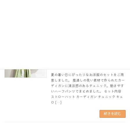
全体的にかわいらしいピンク色のお洋服でまと
めたセットになります。肌にやさしい生地を使
ったワンピース。動きやすと評判のアンクルパ
ンツとおしゃれでかわいいリボン付きの帽子を
セットにしてお届けします。 セット内容
続きを読む
ロングカーディガン＆チュニック＆ハー
夏服セット特集
フパンツセット
2024年7月9日
夏の暑い日にぴったりなお洋服のセットをご用
意しました。 風通しの良い素材で作られたカー
ディガンに清涼感のあるチュニック。動きやす
いハーフパンツでまとめました。 セット内容
ストローハット カーディガン チュニック キュ
ロ […]
続きを読む